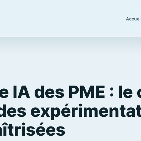
Accuei
e IA des PME : le
des expérimenta
îtrisées