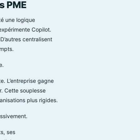
es PME
té une logique
expérimente Copilot.
D’autres centralisent
ompts.
e.
te. L’entreprise gagne
r. Cette souplesse
nisations plus rigides.
ressivement.
s, ses