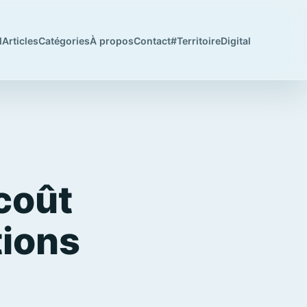
l
Articles
Catégories
À propos
Contact
#TerritoireDigital
 coût
tions