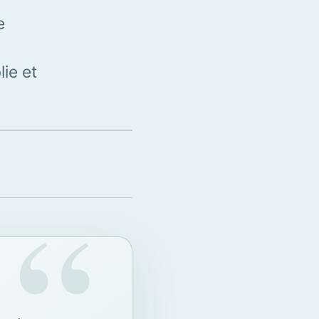
e
ie et