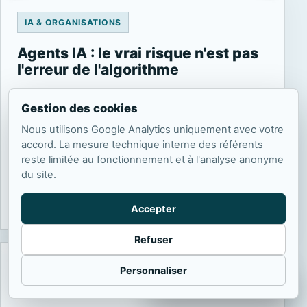
IA & ORGANISATIONS
Agents IA : le vrai risque n'est pas
l'erreur de l'algorithme
Les agents IA ne posent pas seulement un
Gestion des cookies
problème de performance. Leur véritable enjeu
concerne la gouvernance des comportements
Nous utilisons Google Analytics uniquement avec votre
accord. La mesure technique interne des référents
émergents dans les organisations.
reste limitée au fonctionnement et à l'analyse anonyme
du site.
31 mai 2026
Philippe Contal
Lire l’article
Accepter
Refuser
Personnaliser
IA & DIRIGEANTS