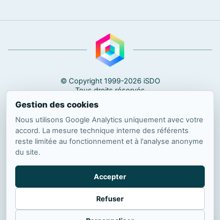
© Copyright 1999-2026 iSDO
Tous droits réservés
Gestion des cookies
in
f
#TerritoireDigital
Nous utilisons Google Analytics uniquement avec votre
accord. La mesure technique interne des référents
Observatoire Digital & IA
- L’Observatoire des décisions
reste limitée au fonctionnement et à l'analyse anonyme
digitales et IA
du site.
iSDO (marque #TerritoireDigital) · 7, avenue du Mas rouge ·
34670 Baillargues · France
R.C.S. Montpellier 428 671 804 00030
Accepter
Contact :
observatoire
isdo.fr
@
Refuser
À propos
À propos de #TerritoireDigital
Méthode éditoriale
Corrections
Informations légales