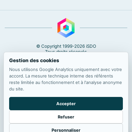
© Copyright 1999-2026 iSDO
Tous droits réservés
Gestion des cookies
in
f
#TerritoireDigital
Nous utilisons Google Analytics uniquement avec votre
accord. La mesure technique interne des référents
Observatoire Digital & IA
- L’Observatoire des décisions
reste limitée au fonctionnement et à l'analyse anonyme
digitales et IA
du site.
iSDO (marque #TerritoireDigital) · 7, avenue du Mas rouge ·
34670 Baillargues · France
R.C.S. Montpellier 428 671 804 00030
Accepter
Contact :
observatoire
isdo.fr
@
Refuser
À propos
À propos de #TerritoireDigital
Méthode éditoriale
Corrections
Informations légales
Personnaliser