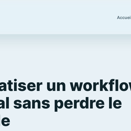
Accuei
tiser un workfl
al sans perdre le
le