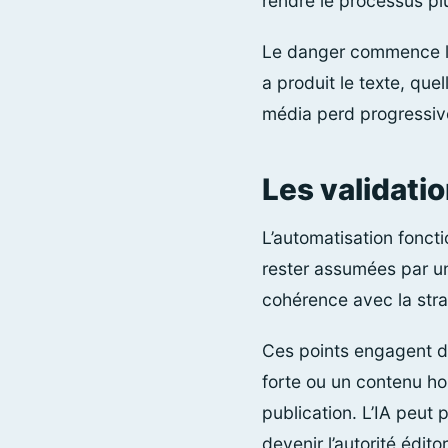
rendre le processus plu
Le danger commence lor
a produit le texte, que
média perd progressive
Les validati
L’automatisation foncti
rester assumées par une
cohérence avec la strat
Ces points engagent di
forte ou un contenu ho
publication. L’IA peut 
devenir l’autorité éditor