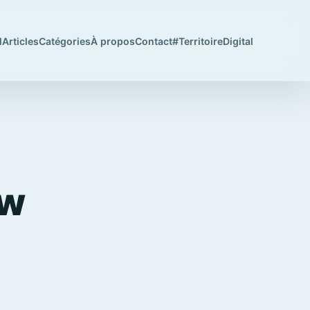
l
Articles
Catégories
À propos
Contact
#TerritoireDigital
ow