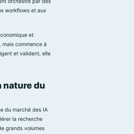
ent orchestré par des
ux workflows et aux
 économique et
on, mais commence à
gent et valident, elle
a nature du
que du marché des IA
lérer la recherche
 de grands volumes