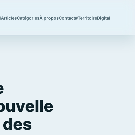
l
Articles
Catégories
À propos
Contact
#TerritoireDigital
e
ouvelle
e des