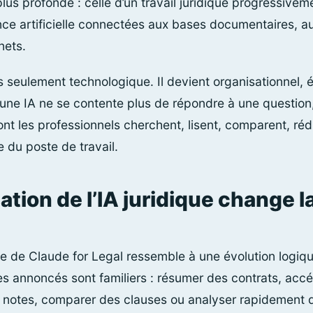
lus profonde : celle d’un travail juridique progressivem
ence artificielle connectées aux bases documentaires, a
nets.
us seulement technologique. Il devient organisationnel,
’une IA ne se contente plus de répondre à une questi
nt les professionnels cherchent, lisent, comparent, rédi
du poste de travail.
sation de l’IA juridique change l
vée de Claude for Legal ressemble à une évolution logi
s annoncés sont familiers : résumer des contrats, accé
es notes, comparer des clauses ou analyser rapidement