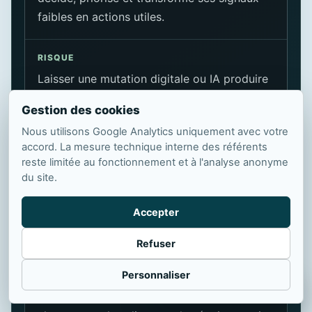
faibles en actions utiles.
RISQUE
Laisser une mutation digitale ou IA produire
ses effets sans diagnostic clair, sans priorité
Gestion des cookies
partagée et sans responsable identifié.
Nous utilisons Google Analytics uniquement avec votre
accord. La mesure technique interne des référents
OPPORTUNITÉ
reste limitée au fonctionnement et à l'analyse anonyme
Relier l'analyse stratégique aux irritants
du site.
terrain pour agir au bon moment, avec les
Accepter
bons prospects, les bons contenus et les
bons processus.
Refuser
Personnaliser
ACTION 30 JOURS
Choisir un sujet critique, vérifier ce qu'il