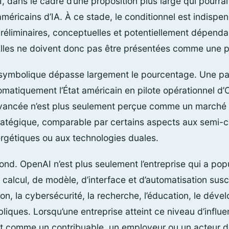
 dans le cadre d’une proposition plus large qui pourrai
éricains d’IA. À ce stade, le conditionnel est indispe
éliminaires, conceptuelles et potentiellement dépenda
. Elles ne doivent donc pas être présentées comme une p
 symbolique dépasse largement le pourcentage. Une par
matiquement l’État américain en pilote opérationnel d’O
vancée n’est plus seulement perçue comme un marché de
stratégique, comparable par certains aspects aux semi-
ergétiques ou aux technologies duales.
ond. OpenAI n’est plus seulement l’entreprise qui a pop
alcul, de modèle, d’interface et d’automatisation susce
tion, la cybersécurité, la recherche, l’éducation, le déve
liques. Lorsqu’une entreprise atteint ce niveau d’influen
t comme un contribuable, un employeur ou un acteur de