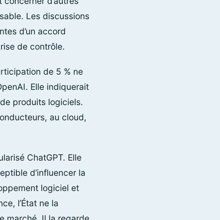
t concerner d’autres
nsable. Les discussions
ntes d’un accord
rise de contrôle.
ticipation de 5 % ne
penAI. Elle indiquerait
 produits logiciels.
conducteurs, au cloud,
ularisé ChatGPT. Elle
ptible d’influencer la
loppement logiciel et
ce, l’État ne la
 marché. Il la regarde