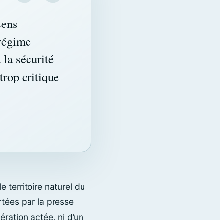
sens
 régime
t la sécurité
trop critique
 territoire naturel du
rtées par la presse
ration actée, ni d’un