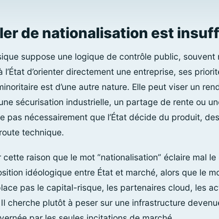
er de nationalisation est insuf
sique suppose une logique de contrôle public, souvent m
 l’État d’orienter directement une entreprise, ses priorit
minoritaire est d’une autre nature. Elle peut viser un re
une sécurisation industrielle, un partage de rente ou u
ifie pas nécessairement que l’État décide du produit, d
 route technique.
cette raison que le mot “nationalisation” éclaire mal le d
position idéologique entre État et marché, alors que le
lace pas le capital-risque, les partenaires cloud, les ac
Il cherche plutôt à peser sur une infrastructure devenue
vernée par les seules incitations de marché.