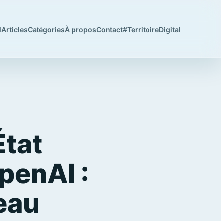
l
Articles
Catégories
À propos
Contact
#TerritoireDigital
État
penAI :
eau