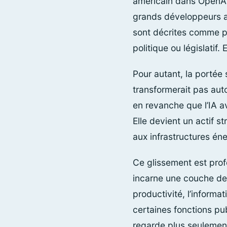
américain dans OpenAI,
grands développeurs am
sont décrites comme pr
politique ou législatif
Pour autant, la portée
transformerait pas auto
en revanche que l’IA a
Elle devient un actif 
aux infrastructures én
Ce glissement est prof
incarne une couche de c
productivité, l’informa
certaines fonctions pub
regarde plus seulemen