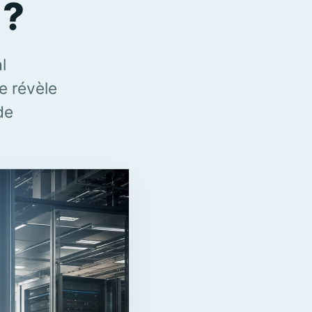
 ?
l
e révèle
de