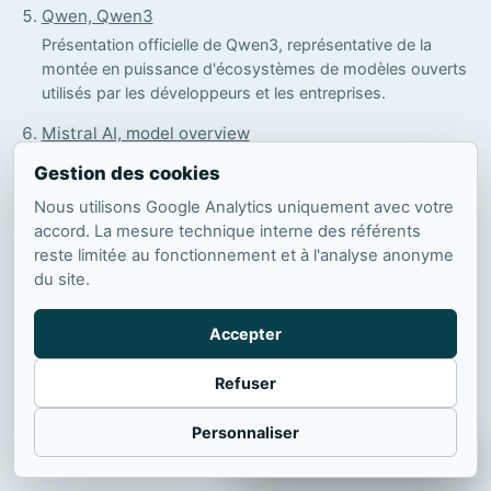
Qwen, Qwen3
Présentation officielle de Qwen3, représentative de la
montée en puissance d'écosystèmes de modèles ouverts
utilisés par les développeurs et les entreprises.
Mistral AI, model overview
Documentation officielle sur les modèles Mistral, dont
Gestion des cookies
plusieurs modèles ouverts ou déployables localement,
Nous utilisons Google Analytics uniquement avec votre
utile pour les arbitrages européens.
accord. La mesure technique interne des référents
Meta, Llama
reste limitée au fonctionnement et à l'analyse anonyme
Portail officiel de la famille Llama, l'un des écosystèmes de
du site.
modèles ouverts les plus structurants pour les
développeurs et les intégrateurs.
Accepter
Hugging Face, Open LLM Leaderboard
Refuser
Espace de comparaison communautaire des modèles
ouverts, à lire comme un indicateur de dynamique plus que
Personnaliser
comme une vérité unique sur la performance.