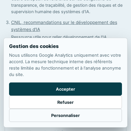
transparence, de traçabilité, de gestion des risques et de
supervision humaine des systèmes d'IA.
CNIL, recommandations sur le développement des
systèmes d'IA
Ressource utile pour relier développement de l'IA,
conformité au RGPD, documentation, maîtrise des
Gestion des cookies
données et responsabilité des organisations.
Nous utilisons Google Analytics uniquement avec votre
ANSSI, recommandations de sécurité pour un système
accord. La mesure technique interne des référents
d'IA générative
reste limitée au fonctionnement et à l'analyse anonyme
du site.
Guide opérationnel pour aborder les risques de sécurité,
les dépendances techniques et les mesures de protection
associées aux systèmes d'IA générative.
Accepter
Refuser
FAQ
Personnaliser